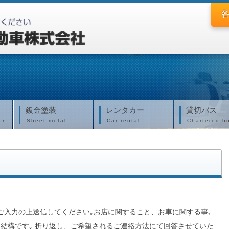
鈑金塗装
レンタカー
貸切バス
on
Sheet metal
Car rental
Chartered b
ご入力の上送信してください｡お店に関すること、お車に関する事､
結構です｡ 折り返し、ご希望されるご連絡方法にて回答させていた