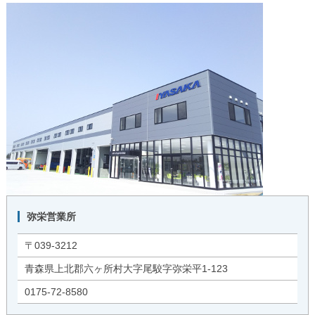
弥栄営業所
〒039-3212
青森県上北郡六ヶ所村大字尾駮字弥栄平1-123
0175-72-8580